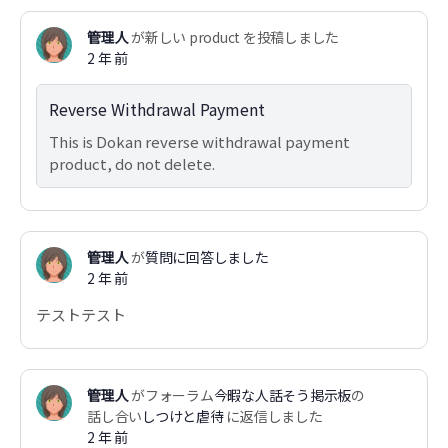
管理人
が新しい product を投稿しました
2 年 前
Reverse Withdrawal Payment
This is Dokan reverse withdrawal payment
product, do not delete.
管理人
が
質問に回答しました
2 年 前
テストテスト
管理人
がフォーラム
今暇な人話そう掲示板
の
話し合い
しつけと虐待
に返信しました
2 年 前