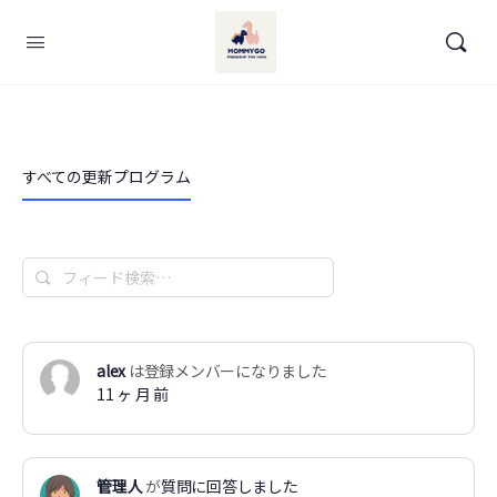
すべての更新プログラム
フ
ィ
ー
ド
alex
は登録メンバーになりました
検
11 ヶ 月 前
索…
管理人
が
質問に回答しました